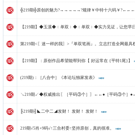
╬219期╬原创的魅力?→→→→→?规律￥中特十六码￥?←←
【219期】◆玉溪◆﹛单双﹜◆﹛单双﹜◆实力见证，让您早
第219期<〖迷一样的我〗>『单双笔画』。立志打造全网最
【219期】：原创作品希望能帮到你【 好运常在 {平特1尾}】
(219期)：［八合中］《本论坛独家发表》
↘219期↙◆权威推出〖［平码③个］〗←←●［平码③个］
╟219期╢◣二中二◢发财！ 发财！ 发财！
219期√5肖+9码√↑三合村委↑坚持原创，真的很准。