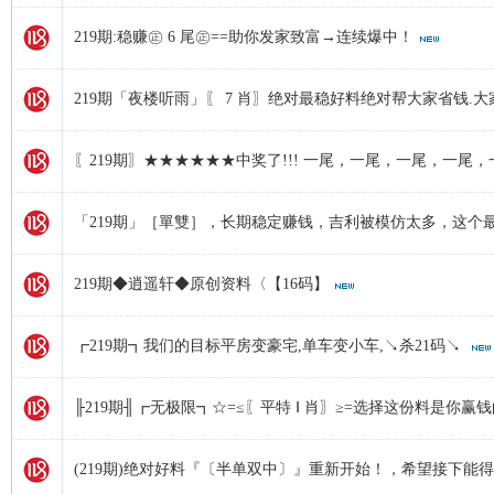
219期:稳赚㊣ 6 尾㊣==助你发家致富→连续爆中！
219期「夜楼听雨」〖 7 肖〗绝对最稳好料绝对帮大家省钱.
〖219期〗★★★★★★中奖了!!! 一尾，一尾，一尾，一尾，
「219期」［單雙］，长期稳定赚钱，吉利被模仿太多，这个
219期◆逍遥轩◆原创资料〈【16码】
┏219期┓我们的目标平房变豪宅,单车变小车,↘杀21码↘
╟219期╢┏无极限┓☆=≤〖平特 Ⅰ 肖〗≥=选择这份料是你赢
(219期)绝对好料『〔半单双中〕』重新开始！，希望接下能