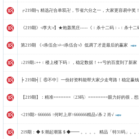
┏219期┓精选卍合单双卍，节省六分之一，大家更容易中奖
《219期》≮李大≯】★炮轰黑庄-----《﹛杀十二码﹜-﹛杀十
第219期 《≮杀伍合≯+≮杀伍合≯》低调了才是最后的赢家
↓219期↓++﹛楼上楼下码﹜，稳定数据！++亏的百度到了新家
╞ 219期╡〖⑥不中〗一份好资料能帮大家少走弯路！稳定赢
【219期】：精准=======〈23码〉========眼力好的很，想
<219期> 666666 ↑何时上岸↑666666精品√杀 2 肖√
219期：◆＄潮起潮落＄◆━━ 。。。。 精品「特31码」。