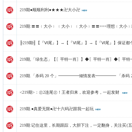
219期●顺顺利利●★★★卍大小卍
219期:〓〓﹛大小﹜ ﹛大小﹜ ﹛大小﹜〓〓===理想﹛大小
╟219期╢【『Ⅵ尾』】→【『Ⅵ尾』】→【『Ⅵ尾』】保证都
219期,「绿生态」【〖平特一肖〗】◆〖平特一肖〗◆〖平
219期.「杀码 20 个」━━━━━倾情发表━━━━━ 「杀码 2
<219期>：㊣2连尾㊣！王者归来，欢迎参考，一起发财
219期.●真爱无限●卍十六码卍跟我一起玩
219期:记住这里，长期跟踪，大胆下注，一定翻身，关注买{五