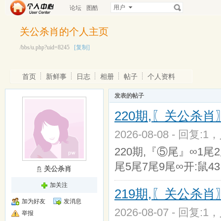
用户
论坛
图酷
关公杀肖的个人主页
/bbs/u.php?uid=8245
[复制]
首页
新鲜事
日志
相册
帖子
个人资料
发表的帖子
220期,〖关公
2026-08-08 - 回复:1
220期,『⑤尾』∞1尾2尾
尾5尾7尾9尾∞开:鼠43 
关公杀肖
加关注
219期,〖关公
加为好友
发消息
2026-08-07 - 回复:1
举报