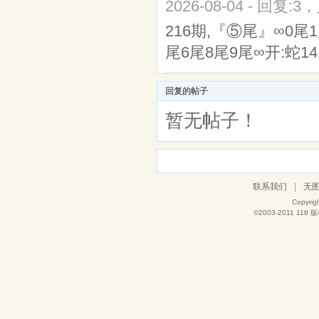
2026-08-04 - 回复:3
216期,『⑤尾』∞0尾1尾
尾6尾8尾9尾∞开:蛇14
回复的帖子
暂无帖子！
联系我们
|
无
Copyrig
©2003-2011
118
版权