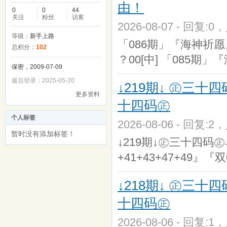
由！
0
0
44
关注
粉丝
访客
2026-08-07 - 回复:0
等级：
新手上路
「086期」『海神祈愿
总积分：
102
？00[中] 「085期
保密，2009-07-09
最后登录：2025-05-20
↓219期↓ ㊣三十四
更多资料
十四码㊣
个人标签
2026-08-06 - 回复:2
暂时没有添加标签！
↓219期↓㊣三十四码㊣单『0
+41+43+47+49』『双0
↓218期↓ ㊣三十四
十四码㊣
2026-08-06 - 回复:1