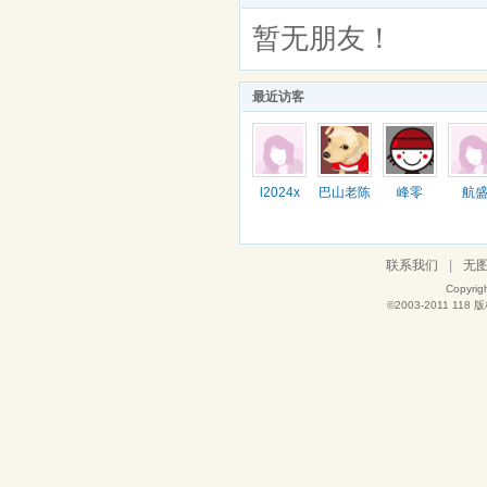
暂无朋友！
最近访客
l2024x
巴山老陈
峰零
航
联系我们
|
无
Copyrig
©2003-2011
118
版权