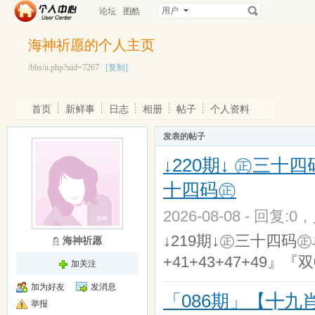
用户
论坛
图酷
海神祈愿的个人主页
/bbs/u.php?uid=7267
[复制]
首页
新鲜事
日志
相册
帖子
个人资料
发表的帖子
↓220期↓ ㊣三十四
十四码㊣
2026-08-08 - 回复:0
↓219期↓㊣三十四码㊣单『0
海神祈愿
+41+43+47+49』『双0
加关注
加为好友
发消息
「086期」【╋
举报