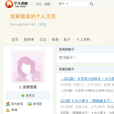
用户
论坛
图酷
发家致富的个人主页
/bbs/u.php?uid=3401
[复制]
首页
新鲜事
日志
相册
帖子
个人资料
发表的帖子
暂无帖子！
回复的帖子
↘221期↙＄②肖+15码＄！大力
9小时前 - 回复:27，人气:1041 -
新澳门
发家致富
↘221期↙＄②肖+15码＄㊣百年六合㊣↗猴,龙↗35
加关注
221期;￥大小尾￥〈狸猫换太子〉
加为好友
发消息
10小时前 - 回复:101，人气:3976 -
新澳
举报
192期;〈狸猫换太子〉￥大小尾￥〈大