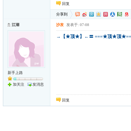
回复
分享到
江湖
沙发
发表于: 07-08
→【★顶★】←〓 ===★顶★顶★=
新手上路
加关注
发消息
回复