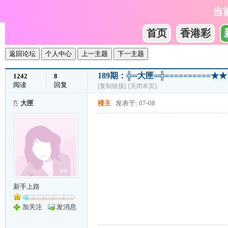
当
首页
香港彩
返回论坛
个人中心
上一主题
下一主题
189期：╬═大匣═╬=========
1242
8
阅读
回复
[复制链接]
[关闭本页]
大匣
楼主
发表于: 07-08
新手上路
加关注
发消息