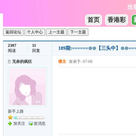
当
首页
香港彩
返回论坛
个人中心
上一主题
下一主题
2307
11
189期:======⊙⊙【三头中】⊙⊙==
阅读
回复
无奈的疯狂
楼主
发表于: 07-08
新手上路
加关注
发消息