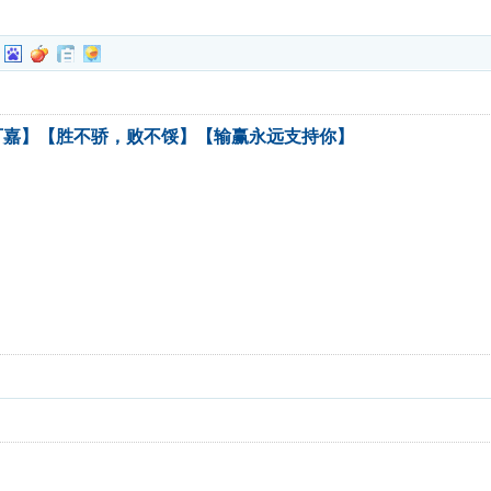
可嘉】【胜不骄，败不馁】【输赢永远支持你】