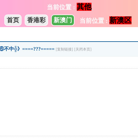
其他
当前位置 :
新澳区
首页
香港彩
新澳门
当前位置 :
⑥不中╬》====???=====
[复制链接]
[关闭本页]