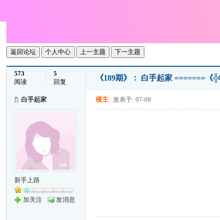
返回论坛
个人中心
上一主题
下一主题
573
5
《189期》： 白手起家 =======《╬
阅读
回复
白手起家
楼主
发表于: 07-08
新手上路
加关注
发消息