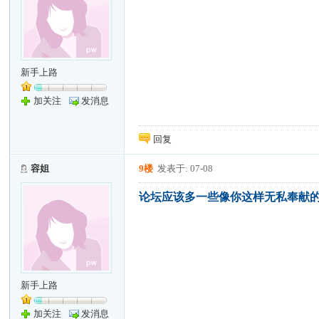
新手上路
加关注
发消息
回复
容姐
9楼
发表于: 07-08
论坛应该多一些像你这样无私奉献
新手上路
加关注
发消息