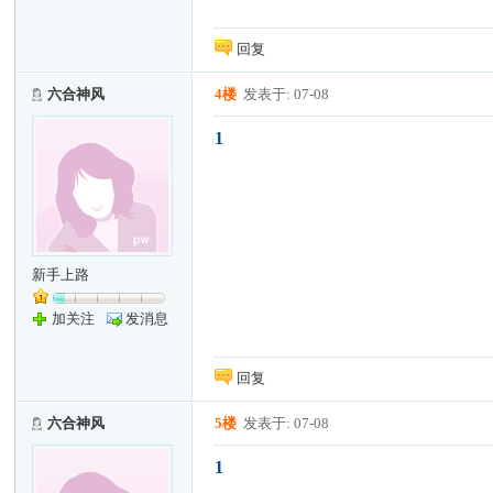
回复
六合神风
4楼
发表于: 07-08
1
新手上路
加关注
发消息
回复
六合神风
5楼
发表于: 07-08
1