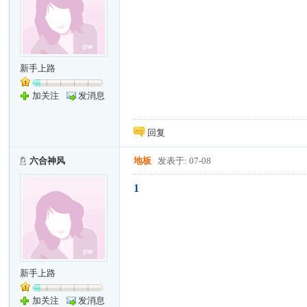
新手上路
加关注
发消息
回复
六合神风
地板
发表于: 07-08
1
新手上路
加关注
发消息