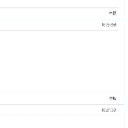
举报
历史记录
举报
历史记录