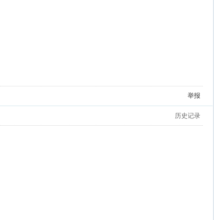
举报
历史记录