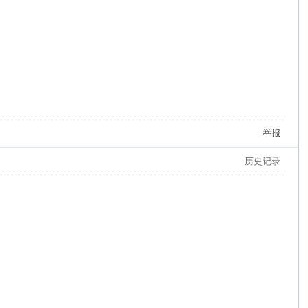
举报
历史记录