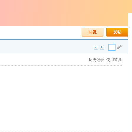
回复
发帖
历史记录
使用道具