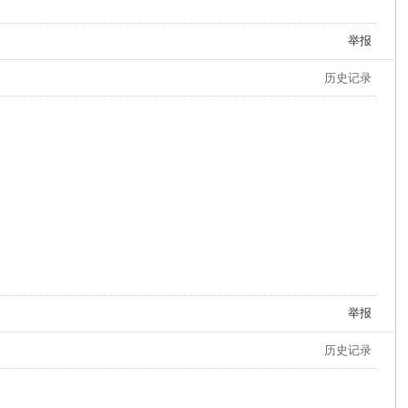
举报
历史记录
举报
历史记录