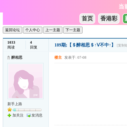
当
首页
香港彩
返回论坛
个人中心
上一主题
下一主题
1033
4
189期;【＄醉相思＄↑Ⅴ不中↑】
[复制
阅读
回复
醉相思
楼主
发表于: 07-08
新手上路
加关注
发消息