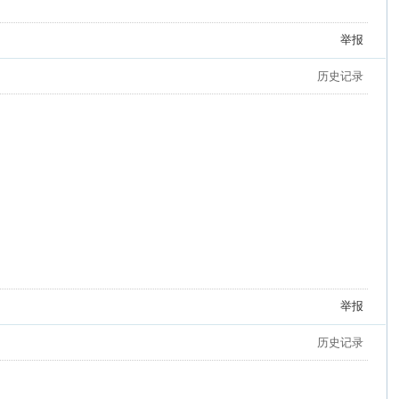
举报
历史记录
举报
历史记录