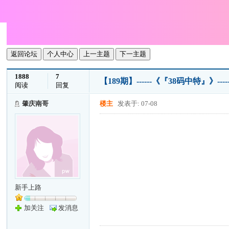
返回论坛
个人中心
上一主题
下一主题
1888
7
【189期】------《『38码中特』》----
阅读
回复
肇庆南哥
楼主
发表于: 07-08
新手上路
加关注
发消息