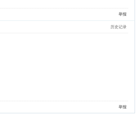
举报
历史记录
举报