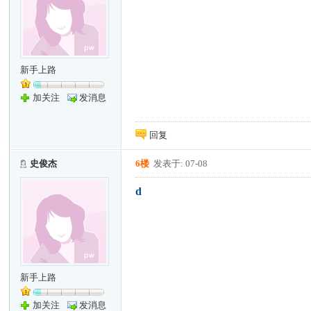
新手上路
加关注
发消息
回复
史俊杰
6楼
发表于: 07-08
d
新手上路
加关注
发消息