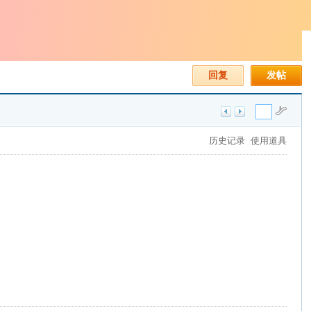
回复
发帖
历史记录
使用道具