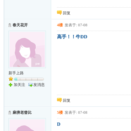
回复
春天花开
4楼
发表于: 07-08
高手！！牛DD
新手上路
加关注
发消息
回复
麻痹老曾比
5楼
发表于: 07-08
D