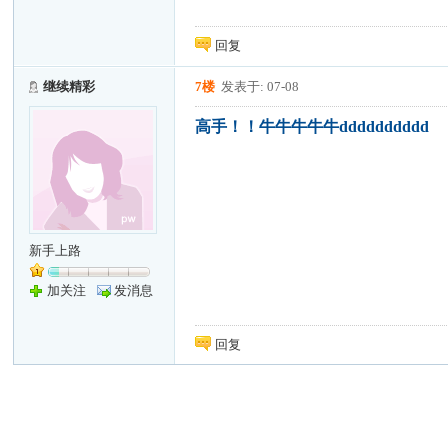
回复
继续精彩
7楼
发表于: 07-08
高手！！牛牛牛牛牛dddddddddd
新手上路
加关注
发消息
回复