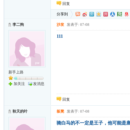
回复
分享到
李二狗
沙发
发表于: 07-08
111
新手上路
加关注
发消息
回复
秋天的叶
板凳
发表于: 07-08
骑白马的不一定是王子，他可能是