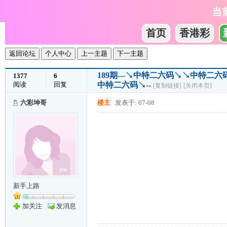
当
首页
香港彩
返回论坛
个人中心
上一主题
下一主题
189期---↘中特二六码↘↘中特
1377
6
阅读
回复
中特二六码↘--
[复制链接]
[关闭本页]
六彩坤哥
楼主
发表于: 07-08
新手上路
加关注
发消息