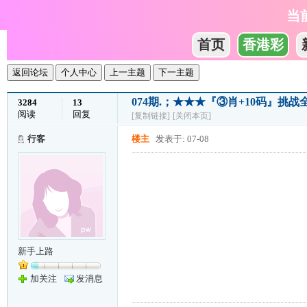
当
首页
香港彩
返回论坛
个人中心
上一主题
下一主题
074期.；★★★『③肖+10码』挑
3284
13
阅读
回复
[复制链接]
[关闭本页]
行客
楼主
发表于: 07-08
新手上路
加关注
发消息