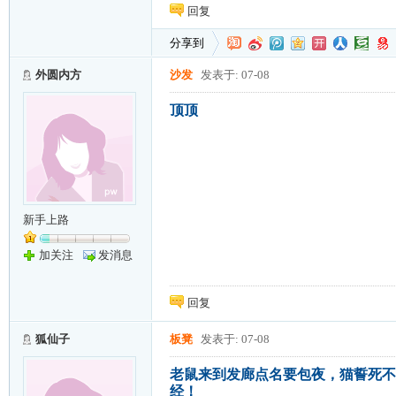
回复
分享到
外圆内方
沙发
发表于: 07-08
顶顶
新手上路
加关注
发消息
回复
狐仙子
板凳
发表于: 07-08
老鼠来到发廊点名要包夜，猫誓死不
经！