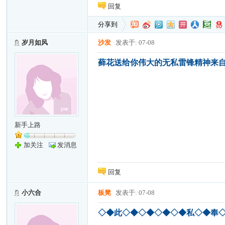
回复
分享到
岁月如风
沙发
发表于: 07-08
藓花送给你伟大的无私雷锋精神来
新手上路
加关注
发消息
回复
小六合
板凳
发表于: 07-08
◇◆此◇◆◇◆◇◆◇◆私◇◆奉