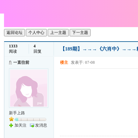
返回论坛
个人中心
上一主题
下一主题
1333
4
【189期】→→→《六肖中》→→
阅读
回复
一直往前
楼主
发表于: 07-08
新手上路
加关注
发消息