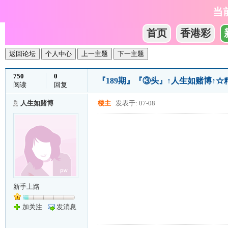
当
首页
香港彩
返回论坛
个人中心
上一主题
下一主题
750
0
『189期』『③头』↑人生如赌博↑
阅读
回复
人生如赌博
楼主
发表于: 07-08
新手上路
加关注
发消息