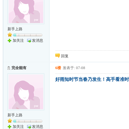
新手上路
加关注
发消息
回复
完全能有
6楼
发表于: 07-08
好雨知时节当春乃发生！高手看准时
新手上路
加关注
发消息