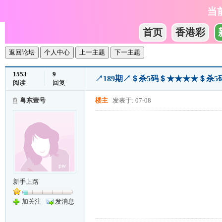
当
首页
香港彩
返回论坛
个人中心
上一主题
下一主题
1553
9
↗189期↗＄杀5码＄★★★★＄杀
阅读
回复
粤东壹号
楼主
发表于: 07-08
新手上路
加关注
发消息