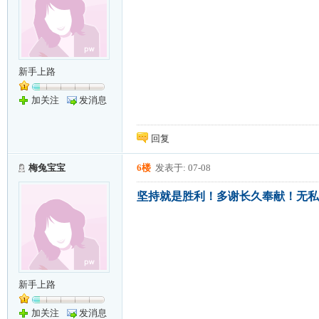
新手上路
加关注
发消息
回复
梅兔宝宝
6楼
发表于: 07-08
坚持就是胜利！多谢长久奉献！无私
新手上路
加关注
发消息