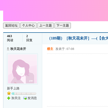
返回论坛
个人中心
上一主题
下一主题
463
2
（189期）［秋天花未开］----(【合
阅读
回复
秋天花未开
楼主
发表于: 07-08
新手上路
加关注
发消息