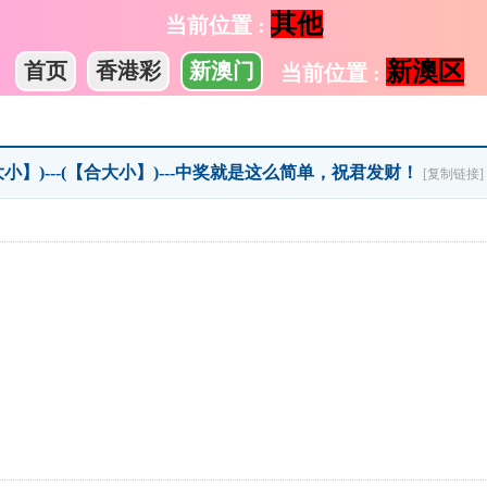
其他
当前位置 :
新澳区
首页
香港彩
新澳门
当前位置 :
大小】)---(【合大小】)---中奖就是这么简单，祝君发财！
[复制链接]