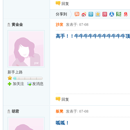
回复
分享到
黄金金
沙发
发表于: 07-08
高手！！牛牛牛牛牛牛牛牛牛牛牛顶
新手上路
加关注
发消息
回复
胡君
板凳
发表于: 07-08
呱呱！