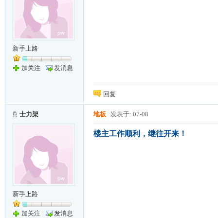
新手上路
加关注
发消息
回复
士力架
地板
发表于: 07-08
楼主工作顺利，继往开来！
新手上路
加关注
发消息