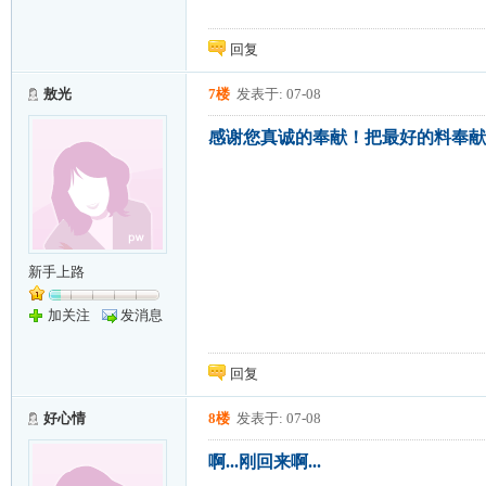
回复
敖光
7楼
发表于: 07-08
感谢您真诚的奉献！把最好的料奉献
新手上路
加关注
发消息
回复
好心情
8楼
发表于: 07-08
啊...刚回来啊...