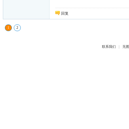
回复
1
2
|
联系我们
无