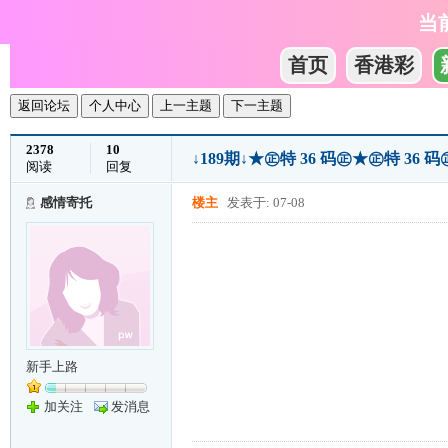
当
首页
香港彩
返回论坛
个人中心
上一主题
下一主题
2378
10
↓189期↓★㊣特 36 码㊣★㊣特 3
阅读
回复
感情寄托
楼主
发表于: 07-08
新手上路
加关注
发消息