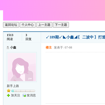
返回论坛
个人中心
上一主题
下一主题
1513
3
↙189期↙◣小鑫◢〖 二波中 〗
阅读
回复
小鑫
楼主
发表于: 07-08
新手上路
加关注
发消息