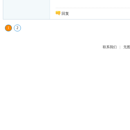
回复
1
2
|
联系我们
无