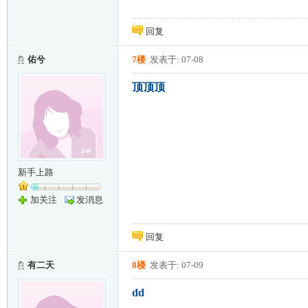
回复
佑兮
7楼
发表于: 07-08
顶顶顶
新手上路
加关注
发消息
回复
有二天
8楼
发表于: 07-09
dd