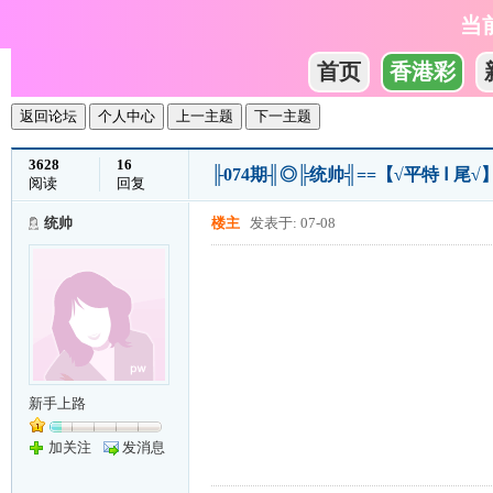
当
首页
香港彩
返回论坛
个人中心
上一主题
下一主题
3628
16
╟074期╢◎╠统帅╣==【√平特 Ⅰ 尾
阅读
回复
统帅
楼主
发表于: 07-08
新手上路
加关注
发消息