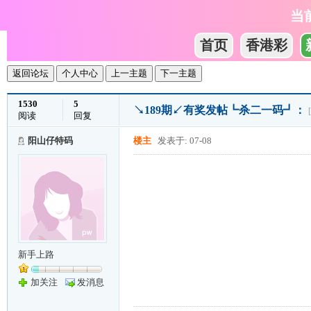
当
首页
香港彩
返回论坛
个人中心
上一主题
下一主题
1530
5
↘189期↙有奖发帖┗杀二一码┛：
阅读
回复
阳山仔特码
楼主
发表于: 07-08
新手上路
加关注
发消息