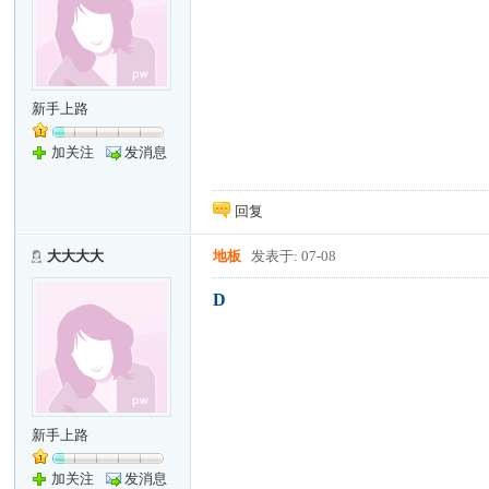
新手上路
加关注
发消息
回复
大大大大
地板
发表于: 07-08
D
新手上路
加关注
发消息