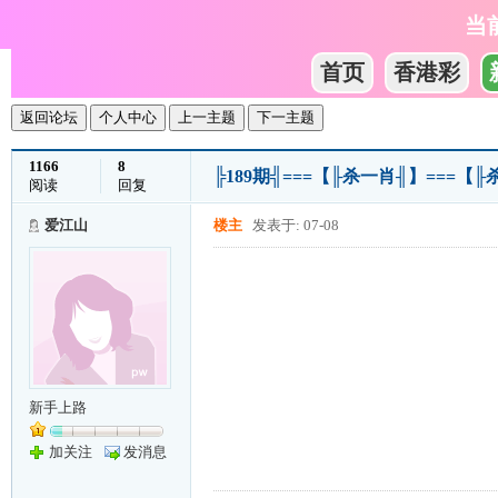
当
首页
香港彩
返回论坛
个人中心
上一主题
下一主题
1166
8
╠189期╣===【╟杀一肖╢】===【╟
阅读
回复
爱江山
楼主
发表于: 07-08
新手上路
加关注
发消息