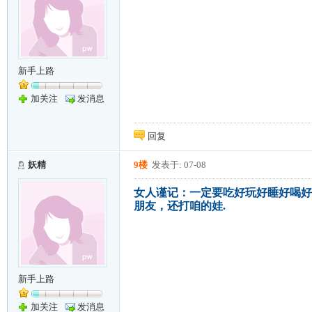
新手上路
加关注
发消息
回复
妖精
9楼
发表于: 07-08
女人谨记：一定要吃好玩好睡好喝好
朋友，还打咱的娃.
新手上路
加关注
发消息