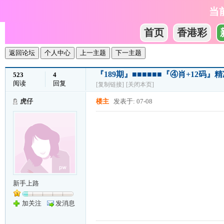
当
首页
香港彩
返回论坛
个人中心
上一主题
下一主题
『189期』■■■■■■『④肖+12码』
523
4
阅读
回复
[复制链接]
[关闭本页]
虎仔
楼主
发表于: 07-08
新手上路
加关注
发消息