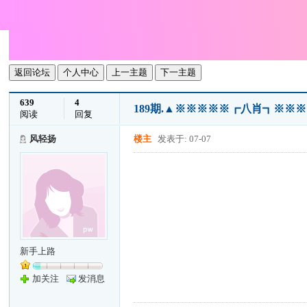
返回论坛
个人中心
上一主题
下一主题
639
4
189期.▲※※※※※┏八肖┓※※
阅读
回复
风轻扬
楼主
发表于: 07-07
新手上路
加关注
发消息