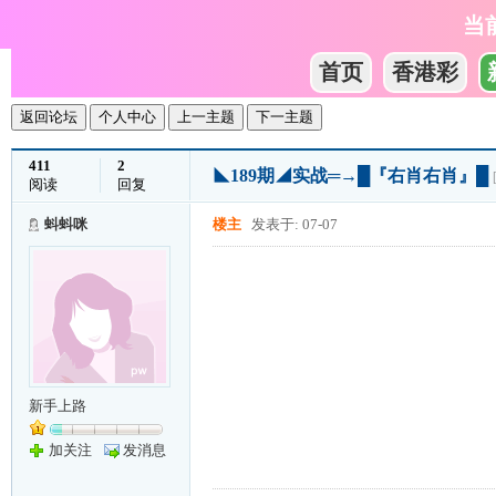
当
首页
香港彩
返回论坛
个人中心
上一主题
下一主题
411
2
◣189期◢实战═→█『右肖右肖』█
阅读
回复
蚪蚪咪
楼主
发表于: 07-07
新手上路
加关注
发消息