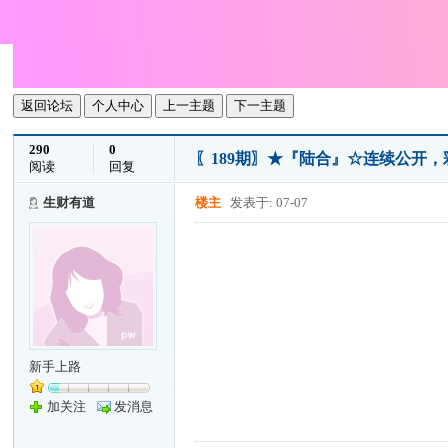
返回论坛
个人中心
上一主题
下一主题
290
0
〖189期〗★『陆合』☆连续公开
阅读
回复
生财有道
楼主
发表于: 07-07
新手上路
加关注
发消息