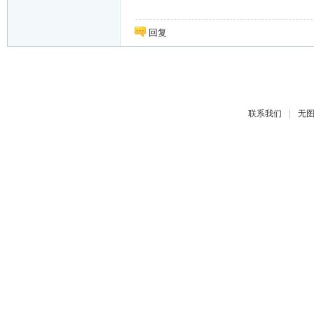
回复
|
联系我们
无