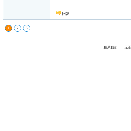
回复
1
2
3
|
联系我们
无