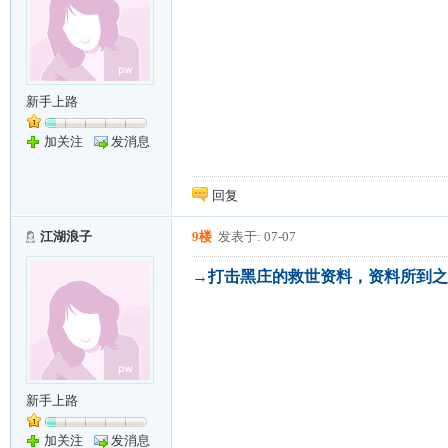
新手上路
加关注
发消息
回复
江湖浪子
9楼
发表于: 07-07
→打击黑庄的救世资料，资料所到之
新手上路
加关注
发消息