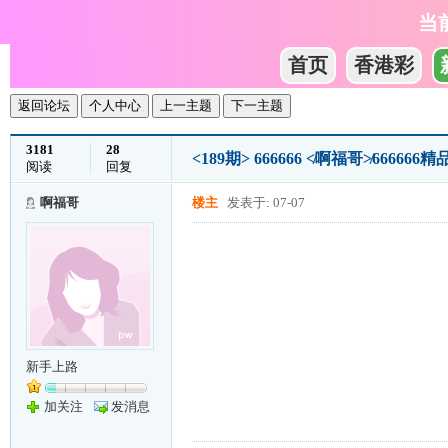
当
首页
香港彩
返回论坛
个人中心
上一主题
下一主题
3181
28
<189期> 666666 ≮啊福哥≯666666
阅读
回复
啊福哥
楼主
发表于: 07-07
新手上路
加关注
发消息