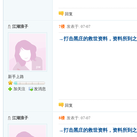
回复
江湖浪子
7楼
发表于: 07-07
→打击黑庄的救世资料，资料所到之
新手上路
加关注
发消息
回复
江湖浪子
8楼
发表于: 07-07
→打击黑庄的救世资料，资料所到之