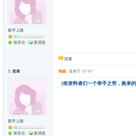
新手上路
加关注
发消息
回复
老表
地板
发表于: 07-07
（给发料者们一个举手之劳，换来的
新手上路
加关注
发消息