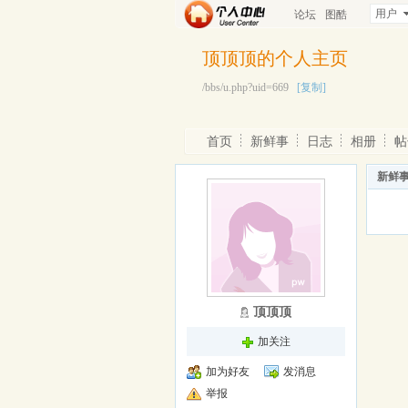
用户
论坛
图酷
顶顶顶的个人主页
/bbs/u.php?uid=669
[复制]
首页
新鲜事
日志
相册
帖
新鲜
顶顶顶
加关注
加为好友
发消息
举报